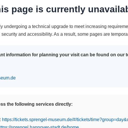
is page is currently unavaila
tly undergoing a technical upgrade to meet increasing requireme
n security and accessibility. As a result, some pages are tempora
nt information for planning your visit can be found on our
seum.de
s the following services directly:
:
https://tickets.sprengel-museum.de/#/tickets/time?group=day
ttps://sprengel.hannover-stadt.de/home