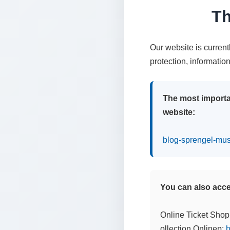
Th
Our website is curren
protection, informatio
The most importa
website:
blog-sprengel-mu
You can also acces
Online Ticket Shop
ollection Onlinep:
h