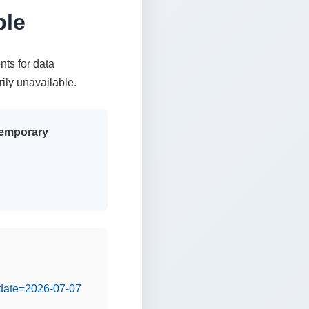
ble
nts for data
rily unavailable.
 temporary
&date=2026-07-07