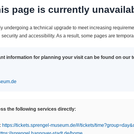
is page is currently unavaila
tly undergoing a technical upgrade to meet increasing requireme
n security and accessibility. As a result, some pages are tempora
nt information for planning your visit can be found on our
seum.de
s the following services directly:
:
https://tickets.sprengel-museum.de/#/tickets/time?group=day
ttps://sprengel.hannover-stadt.de/home