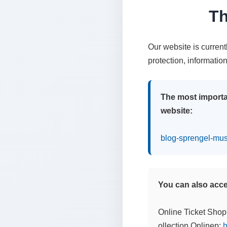
Th
Our website is curren
protection, informatio
The most importa
website:
blog-sprengel-mu
You can also acces
Online Ticket Shop
ollection Onlinep:
h