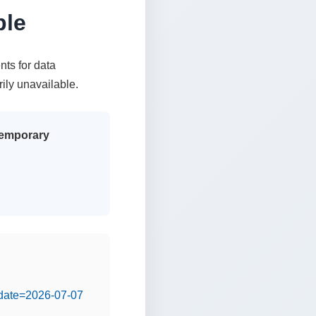
ble
nts for data
rily unavailable.
 temporary
&date=2026-07-07