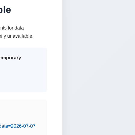
ble
nts for data
rily unavailable.
 temporary
&date=2026-07-07