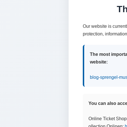
Th
Our website is curren
protection, informatio
The most importa
website:
blog-sprengel-mu
You can also acces
Online Ticket Shop
ollection Onlinep:
h