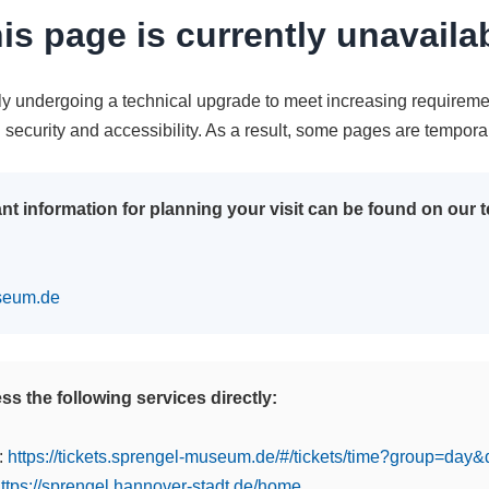
is page is currently unavaila
tly undergoing a technical upgrade to meet increasing requireme
n security and accessibility. As a result, some pages are tempora
nt information for planning your visit can be found on our
seum.de
s the following services directly:
:
https://tickets.sprengel-museum.de/#/tickets/time?group=day
ttps://sprengel.hannover-stadt.de/home