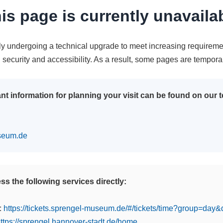
is page is currently unavaila
tly undergoing a technical upgrade to meet increasing requireme
n security and accessibility. As a result, some pages are tempora
nt information for planning your visit can be found on our
seum.de
s the following services directly:
:
https://tickets.sprengel-museum.de/#/tickets/time?group=day
ttps://sprengel.hannover-stadt.de/home