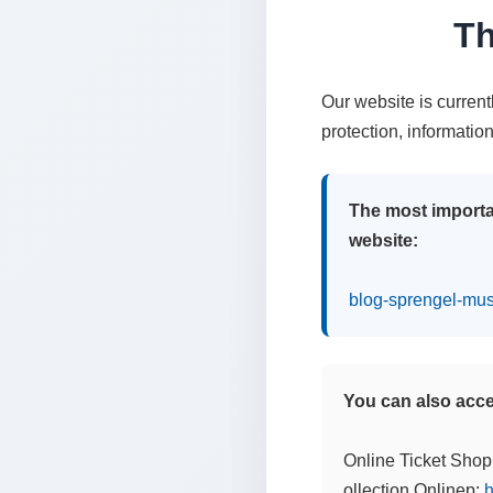
Th
Our website is curren
protection, informatio
The most importa
website:
blog-sprengel-mu
You can also acces
Online Ticket Shop
ollection Onlinep:
h