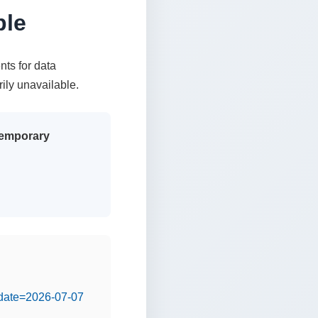
ble
nts for data
rily unavailable.
 temporary
&date=2026-07-07