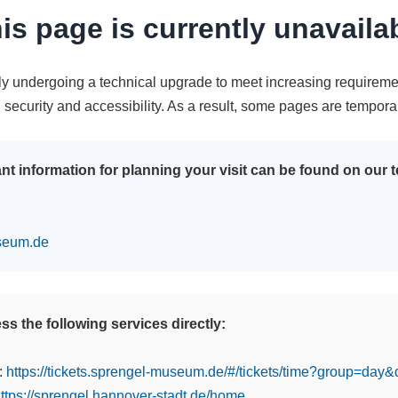
is page is currently unavaila
tly undergoing a technical upgrade to meet increasing requireme
n security and accessibility. As a result, some pages are tempora
nt information for planning your visit can be found on our
seum.de
s the following services directly:
:
https://tickets.sprengel-museum.de/#/tickets/time?group=day
ttps://sprengel.hannover-stadt.de/home