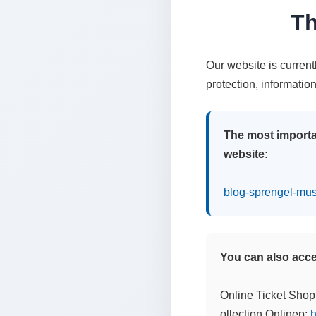
Th
Our website is curren
protection, informatio
The most importa
website:
blog-sprengel-mu
You can also acces
Online Ticket Shop
ollection Onlinep:
h