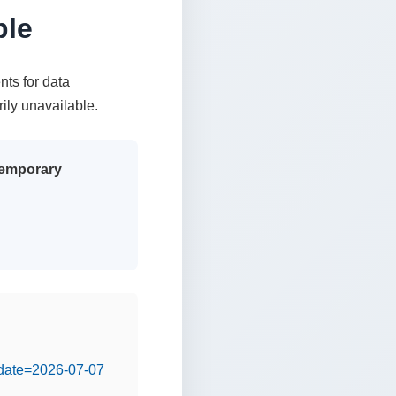
ble
nts for data
rily unavailable.
 temporary
&date=2026-07-07