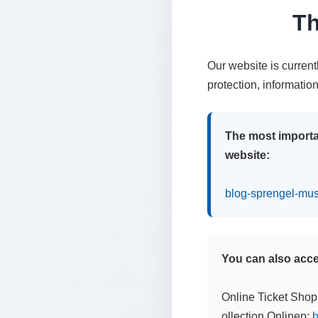
Th
Our website is curren
protection, informatio
The most importa
website:
blog-sprengel-mu
You can also acces
Online Ticket Shop
ollection Onlinep:
h