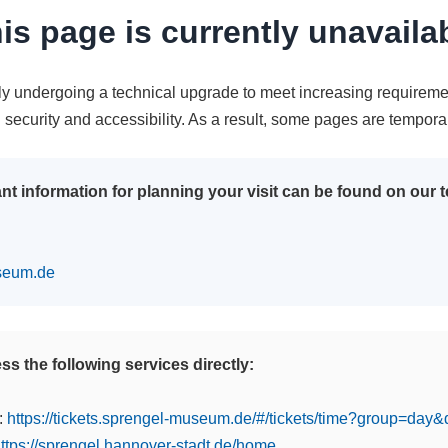
is page is currently unavaila
tly undergoing a technical upgrade to meet increasing requireme
n security and accessibility. As a result, some pages are tempora
nt information for planning your visit can be found on our
seum.de
s the following services directly:
:
https://tickets.sprengel-museum.de/#/tickets/time?group=day
ttps://sprengel.hannover-stadt.de/home