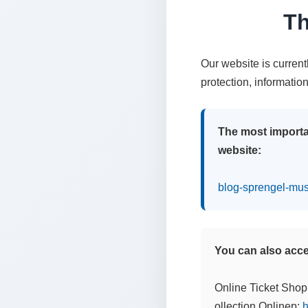
Th
Our website is curren
protection, informatio
The most importa
website:
blog-sprengel-mu
You can also acces
Online Ticket Shop
ollection Onlinep:
h