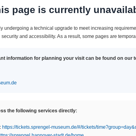
is page is currently unavaila
tly undergoing a technical upgrade to meet increasing requireme
n security and accessibility. As a result, some pages are tempora
nt information for planning your visit can be found on our
seum.de
s the following services directly:
:
https://tickets.sprengel-museum.de/#/tickets/time?group=day
ttps://sprengel.hannover-stadt.de/home