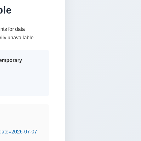
ble
nts for data
rily unavailable.
 temporary
&date=2026-07-07