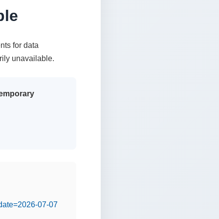
ble
nts for data
rily unavailable.
 temporary
&date=2026-07-07