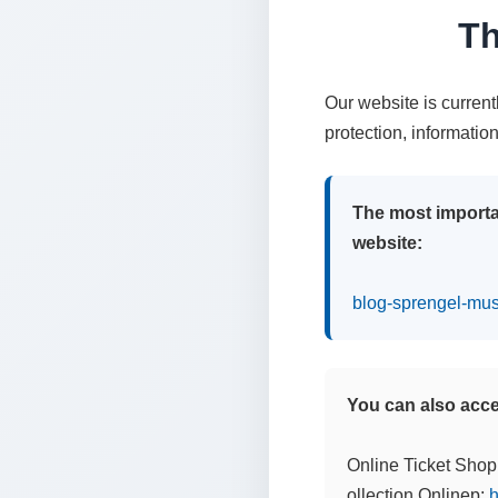
Th
Our website is curren
protection, informatio
The most importa
website:
blog-sprengel-mu
You can also acces
Online Ticket Shop
ollection Onlinep:
h