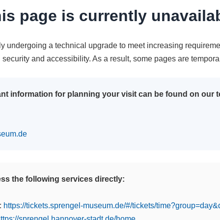
is page is currently unavaila
tly undergoing a technical upgrade to meet increasing requireme
n security and accessibility. As a result, some pages are tempora
nt information for planning your visit can be found on our
seum.de
s the following services directly:
:
https://tickets.sprengel-museum.de/#/tickets/time?group=day
ttps://sprengel.hannover-stadt.de/home