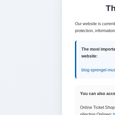
Th
Our website is curren
protection, informatio
The most importa
website:
blog-sprengel-mu
You can also acces
Online Ticket Shop
ollection Onlinep:
h