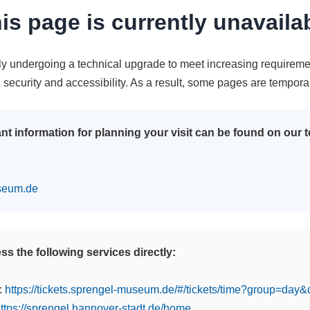
is page is currently unavaila
tly undergoing a technical upgrade to meet increasing requireme
n security and accessibility. As a result, some pages are tempora
nt information for planning your visit can be found on our
seum.de
s the following services directly:
:
https://tickets.sprengel-museum.de/#/tickets/time?group=day
ttps://sprengel.hannover-stadt.de/home