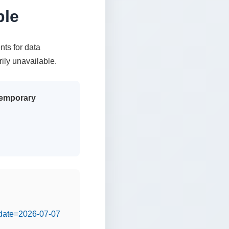
ble
nts for data
rily unavailable.
 temporary
&date=2026-07-07