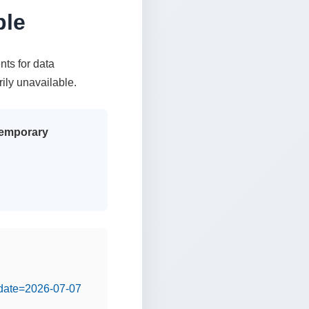
ble
nts for data
rily unavailable.
 temporary
&date=2026-07-07