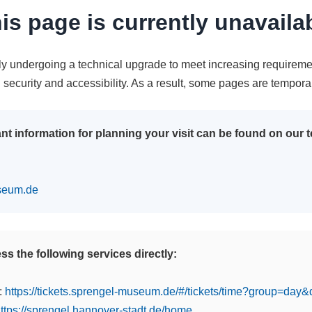
is page is currently unavaila
tly undergoing a technical upgrade to meet increasing requireme
n security and accessibility. As a result, some pages are tempora
nt information for planning your visit can be found on our
seum.de
s the following services directly:
:
https://tickets.sprengel-museum.de/#/tickets/time?group=day
ttps://sprengel.hannover-stadt.de/home