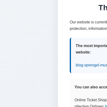
Th
Our website is curren
protection, informatio
The most importa
website:
blog-sprengel-mu
You can also acces
Online Ticket Shop
ollection Onlinep:
h