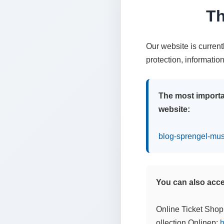
Th
Our website is curren
protection, informatio
The most importa
website:
blog-sprengel-mu
You can also acces
Online Ticket Shop
ollection Onlinep:
h