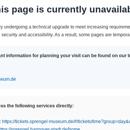
is page is currently unavaila
tly undergoing a technical upgrade to meet increasing requireme
n security and accessibility. As a result, some pages are tempora
nt information for planning your visit can be found on our
seum.de
s the following services directly:
:
https://tickets.sprengel-museum.de/#/tickets/time?group=day
ttps://sprengel.hannover-stadt.de/home