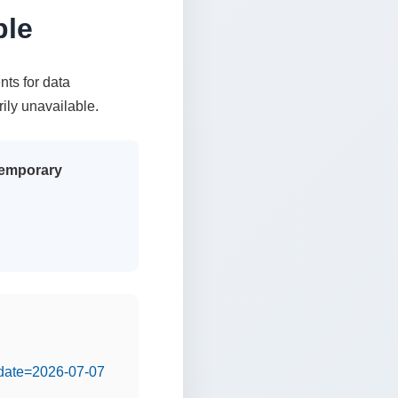
ble
nts for data
rily unavailable.
 temporary
&date=2026-07-07