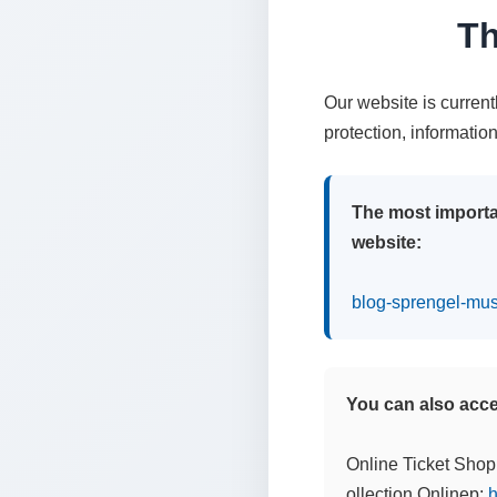
Th
Our website is curren
protection, informatio
The most importa
website:
blog-sprengel-mu
You can also acces
Online Ticket Shop
ollection Onlinep:
h