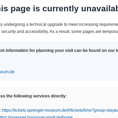
is page is currently unavaila
tly undergoing a technical upgrade to meet increasing requireme
n security and accessibility. As a result, some pages are tempora
nt information for planning your visit can be found on our
seum.de
s the following services directly:
:
https://tickets.sprengel-museum.de/#/tickets/time?group=day
ttps://sprengel.hannover-stadt.de/home