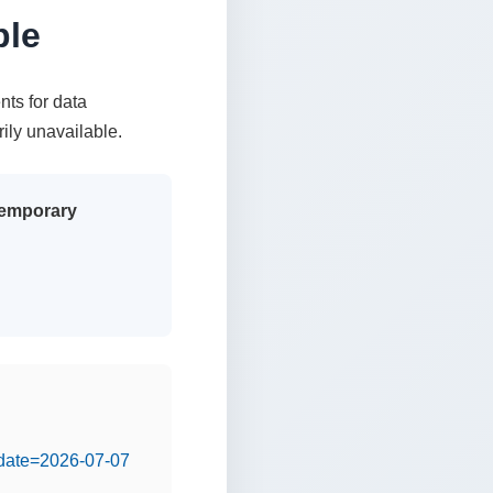
ble
nts for data
rily unavailable.
 temporary
&date=2026-07-07