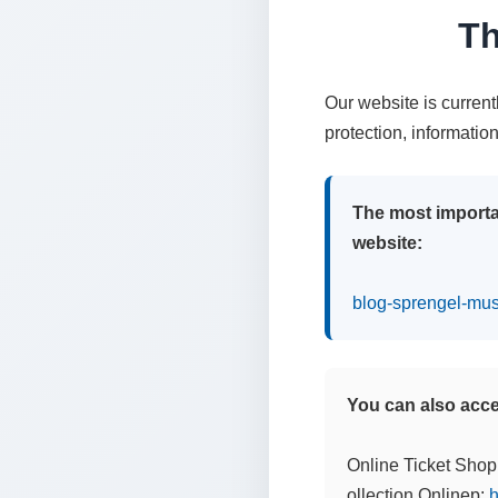
Th
Our website is curren
protection, informatio
The most importa
website:
blog-sprengel-mu
You can also acces
Online Ticket Shop
ollection Onlinep:
h