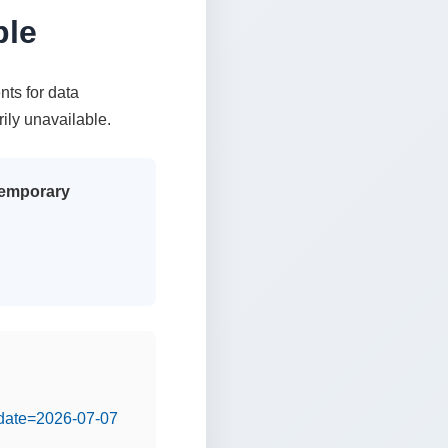
ble
nts for data
rily unavailable.
 temporary
&date=2026-07-07