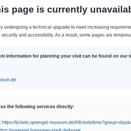
is page is currently unavaila
tly undergoing a technical upgrade to meet increasing requireme
n security and accessibility. As a result, some pages are tempora
nt information for planning your visit can be found on our
seum.de
s the following services directly:
:
https://tickets.sprengel-museum.de/#/tickets/time?group=day
ttps://sprengel.hannover-stadt.de/home