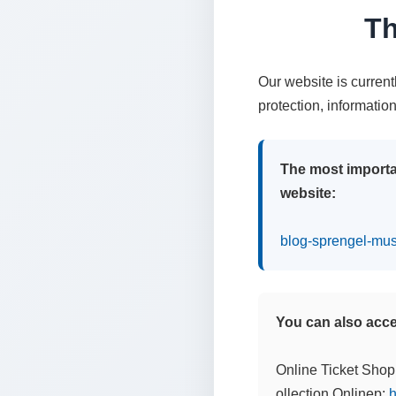
Th
Our website is curren
protection, informatio
The most importa
website:
blog-sprengel-mu
You can also acces
Online Ticket Shop
ollection Onlinep:
h