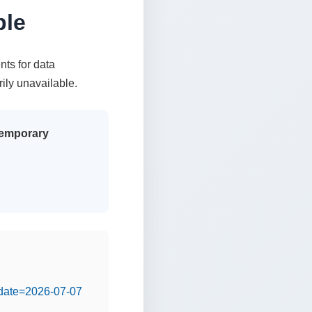
ble
nts for data
rily unavailable.
 temporary
&date=2026-07-07