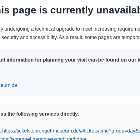
is page is currently unavaila
tly undergoing a technical upgrade to meet increasing requireme
n security and accessibility. As a result, some pages are tempora
nt information for planning your visit can be found on our
seum.de
s the following services directly:
:
https://tickets.sprengel-museum.de/#/tickets/time?group=day
ttps://sprengel.hannover-stadt.de/home