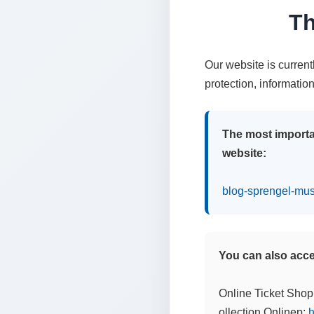
Th
Our website is curren
protection, informatio
The most importa
website:
blog-sprengel-mu
You can also acces
Online Ticket Shop
ollection Onlinep:
h