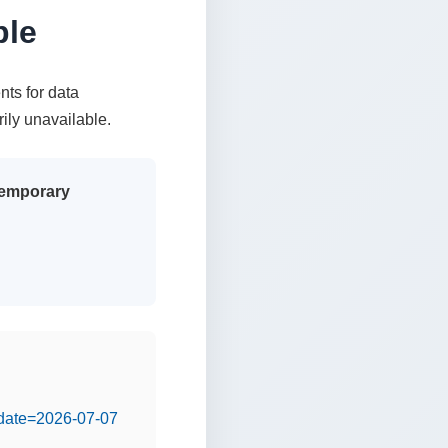
ble
nts for data
rily unavailable.
 temporary
&date=2026-07-07