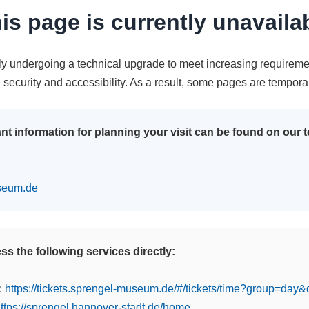
is page is currently unavaila
tly undergoing a technical upgrade to meet increasing requireme
n security and accessibility. As a result, some pages are tempora
nt information for planning your visit can be found on our
seum.de
s the following services directly:
:
https://tickets.sprengel-museum.de/#/tickets/time?group=day
ttps://sprengel.hannover-stadt.de/home