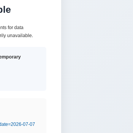
ble
nts for data
rily unavailable.
 temporary
&date=2026-07-07