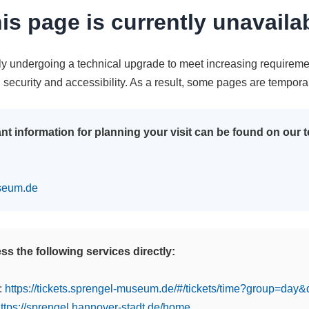
is page is currently unavaila
tly undergoing a technical upgrade to meet increasing requireme
n security and accessibility. As a result, some pages are tempora
nt information for planning your visit can be found on our
seum.de
s the following services directly:
:
https://tickets.sprengel-museum.de/#/tickets/time?group=day
ttps://sprengel.hannover-stadt.de/home