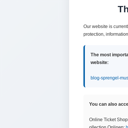
Th
Our website is curren
protection, informatio
The most importa
website:
blog-sprengel-mu
You can also acces
Online Ticket Shop
ollection Onlinep:
h