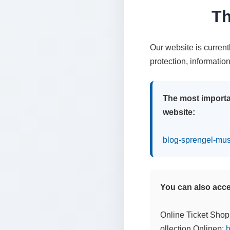
Th
Our website is curren
protection, informatio
The most importa
website:
blog-sprengel-mu
You can also acces
Online Ticket Shop
ollection Onlinep:
h