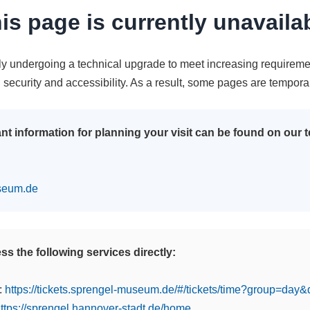
is page is currently unavaila
tly undergoing a technical upgrade to meet increasing requireme
n security and accessibility. As a result, some pages are tempora
nt information for planning your visit can be found on our
seum.de
s the following services directly:
:
https://tickets.sprengel-museum.de/#/tickets/time?group=day
ttps://sprengel.hannover-stadt.de/home