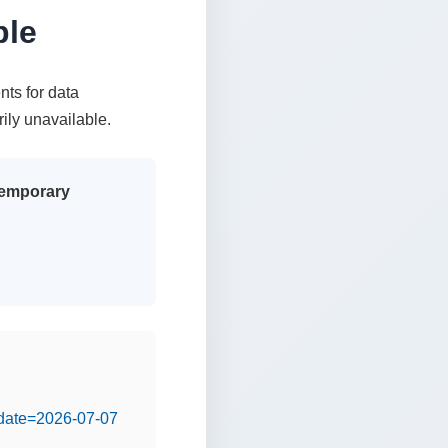
ble
nts for data
rily unavailable.
 temporary
&date=2026-07-07