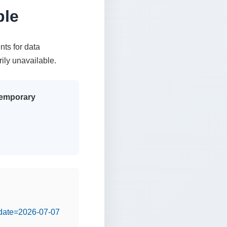
ble
nts for data
rily unavailable.
 temporary
&date=2026-07-07