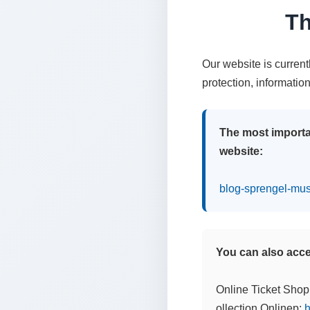
Th
Our website is curren
protection, informatio
The most importa
website:
blog-sprengel-mu
You can also acces
Online Ticket Shop
ollection Onlinep:
h