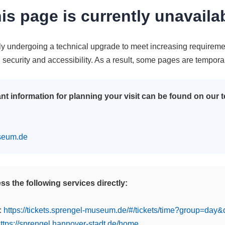
is page is currently unavaila
tly undergoing a technical upgrade to meet increasing requireme
n security and accessibility. As a result, some pages are tempora
nt information for planning your visit can be found on our
seum.de
s the following services directly:
:
https://tickets.sprengel-museum.de/#/tickets/time?group=day
ttps://sprengel.hannover-stadt.de/home