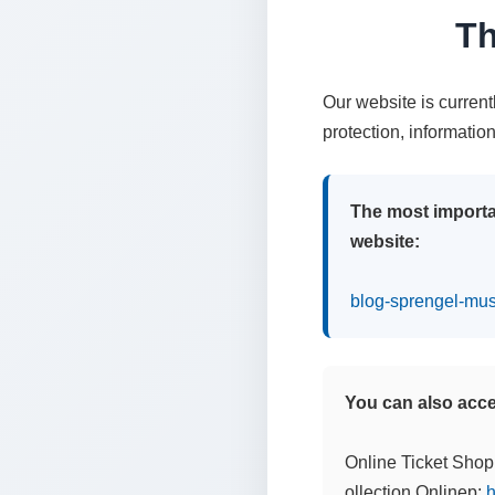
Th
Our website is curren
protection, informatio
The most importa
website:
blog-sprengel-mu
You can also acces
Online Ticket Shop
ollection Onlinep:
h