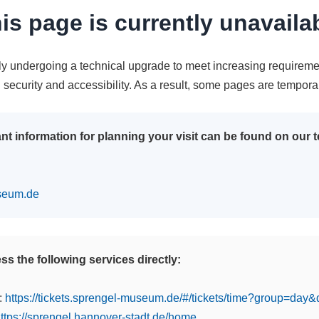
is page is currently unavaila
tly undergoing a technical upgrade to meet increasing requireme
n security and accessibility. As a result, some pages are tempora
nt information for planning your visit can be found on our
seum.de
s the following services directly:
:
https://tickets.sprengel-museum.de/#/tickets/time?group=day
ttps://sprengel.hannover-stadt.de/home