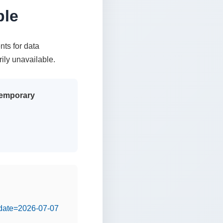
ble
nts for data
rily unavailable.
 temporary
&date=2026-07-07