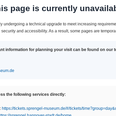
is page is currently unavaila
tly undergoing a technical upgrade to meet increasing requireme
n security and accessibility. As a result, some pages are tempora
nt information for planning your visit can be found on our
seum.de
s the following services directly:
:
https://tickets.sprengel-museum.de/#/tickets/time?group=day
ttps://sprengel.hannover-stadt.de/home