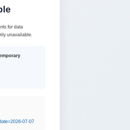
ble
nts for data
rily unavailable.
 temporary
&date=2026-07-07