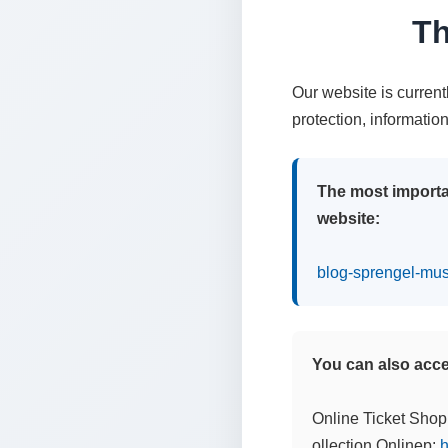
Th
Our website is curren
protection, informatio
The most importa
website:
blog-sprengel-mu
You can also acces
Online Ticket Shop
ollection Onlinep:
h