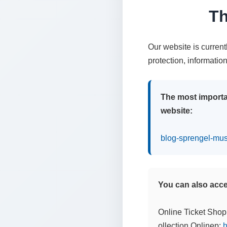
Th
Our website is curren
protection, informatio
The most importa
website:
blog-sprengel-mu
You can also acces
Online Ticket Shop
ollection Onlinep:
h