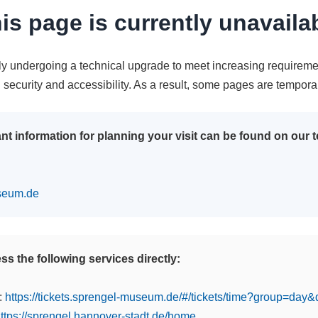
is page is currently unavaila
tly undergoing a technical upgrade to meet increasing requireme
n security and accessibility. As a result, some pages are tempora
nt information for planning your visit can be found on our
seum.de
s the following services directly:
:
https://tickets.sprengel-museum.de/#/tickets/time?group=day
ttps://sprengel.hannover-stadt.de/home