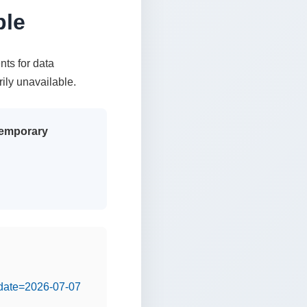
ble
nts for data
rily unavailable.
 temporary
&date=2026-07-07