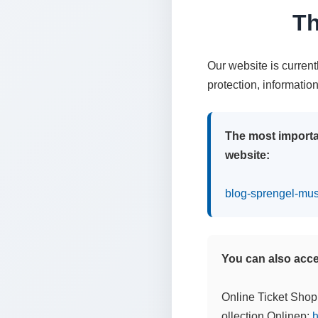
Th
Our website is curren
protection, informatio
The most importa
website:
blog-sprengel-mu
You can also acces
Online Ticket Shop
ollection Onlinep:
h