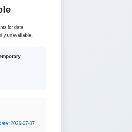
ble
nts for data
rily unavailable.
 temporary
&date=2026-07-07