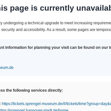
is page is currently unavaila
tly undergoing a technical upgrade to meet increasing requireme
n security and accessibility. As a result, some pages are tempora
nt information for planning your visit can be found on our
seum.de
s the following services directly:
:
https://tickets.sprengel-museum.de/#/tickets/time?group=day
ttps://sprengel.hannover-stadt.de/home