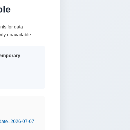
ble
nts for data
rily unavailable.
 temporary
&date=2026-07-07