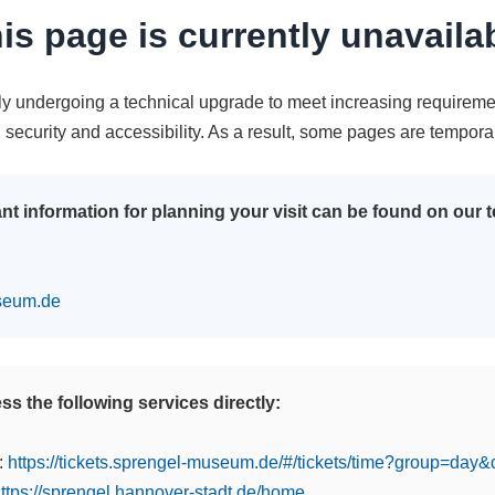
is page is currently unavaila
tly undergoing a technical upgrade to meet increasing requireme
n security and accessibility. As a result, some pages are tempora
nt information for planning your visit can be found on our
seum.de
s the following services directly:
:
https://tickets.sprengel-museum.de/#/tickets/time?group=day
ttps://sprengel.hannover-stadt.de/home