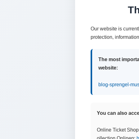
Th
Our website is curren
protection, informatio
The most importa
website:
blog-sprengel-mu
You can also acces
Online Ticket Shop
ollection Onlinep:
h