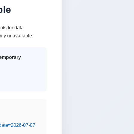
ble
nts for data
rily unavailable.
 temporary
&date=2026-07-07