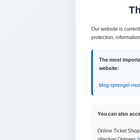
Th
Our website is curren
protection, informatio
The most importa
website:
blog-sprengel-mu
You can also acces
Online Ticket Shop
ollection Onlinep:
h