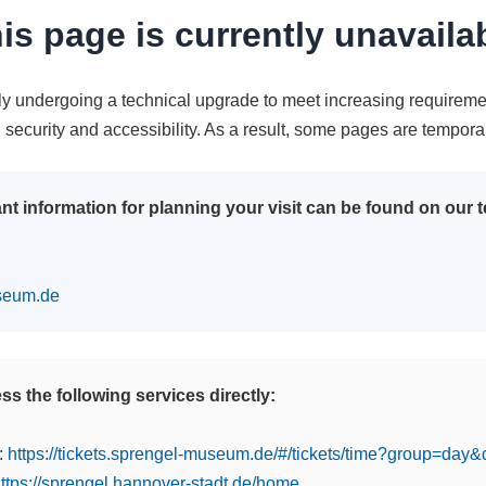
is page is currently unavaila
tly undergoing a technical upgrade to meet increasing requireme
n security and accessibility. As a result, some pages are tempora
nt information for planning your visit can be found on our
seum.de
s the following services directly:
:
https://tickets.sprengel-museum.de/#/tickets/time?group=day
ttps://sprengel.hannover-stadt.de/home