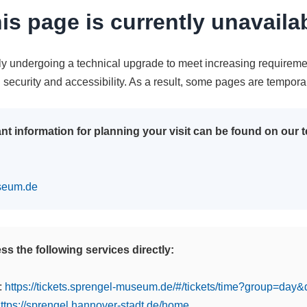
is page is currently unavaila
tly undergoing a technical upgrade to meet increasing requireme
n security and accessibility. As a result, some pages are tempora
nt information for planning your visit can be found on our
seum.de
s the following services directly:
:
https://tickets.sprengel-museum.de/#/tickets/time?group=day
ttps://sprengel.hannover-stadt.de/home