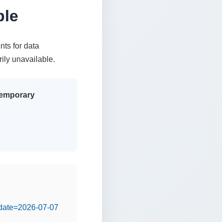
ble
nts for data
rily unavailable.
 temporary
&date=2026-07-07