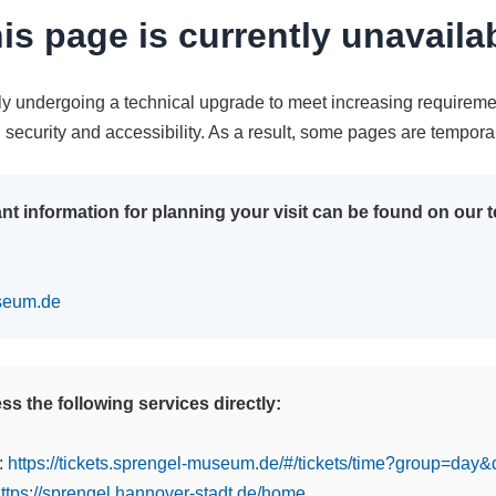
is page is currently unavaila
tly undergoing a technical upgrade to meet increasing requireme
n security and accessibility. As a result, some pages are tempora
nt information for planning your visit can be found on our
seum.de
s the following services directly:
:
https://tickets.sprengel-museum.de/#/tickets/time?group=day
ttps://sprengel.hannover-stadt.de/home