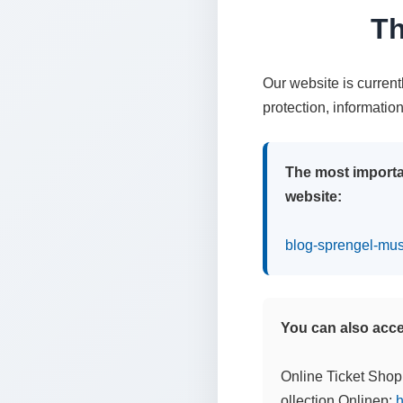
Th
Our website is curren
protection, informatio
The most importa
website:
blog-sprengel-mu
You can also acces
Online Ticket Shop
ollection Onlinep:
h