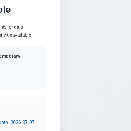
ble
nts for data
rily unavailable.
 temporary
&date=2026-07-07