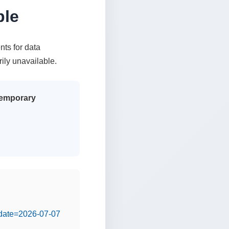
ble
nts for data
rily unavailable.
 temporary
&date=2026-07-07