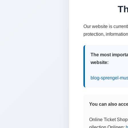
Th
Our website is curren
protection, informatio
The most importa
website:
blog-sprengel-mu
You can also acces
Online Ticket Shop
ollection Onlinep:
h