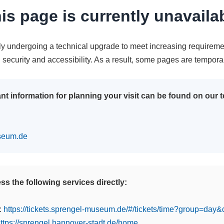
is page is currently unavaila
tly undergoing a technical upgrade to meet increasing requireme
n security and accessibility. As a result, some pages are tempora
nt information for planning your visit can be found on our
seum.de
s the following services directly:
:
https://tickets.sprengel-museum.de/#/tickets/time?group=day
ttps://sprengel.hannover-stadt.de/home