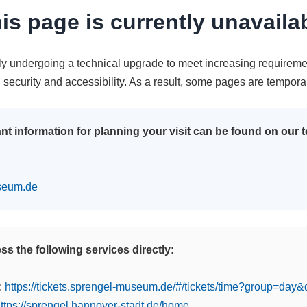
is page is currently unavaila
tly undergoing a technical upgrade to meet increasing requireme
n security and accessibility. As a result, some pages are tempora
nt information for planning your visit can be found on our
seum.de
s the following services directly:
:
https://tickets.sprengel-museum.de/#/tickets/time?group=day
ttps://sprengel.hannover-stadt.de/home