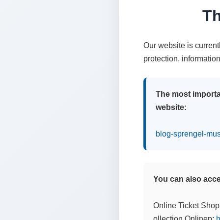
Th
Our website is curren
protection, informatio
The most importa
website:
blog-sprengel-mu
You can also acces
Online Ticket Shop
ollection Onlinep:
h