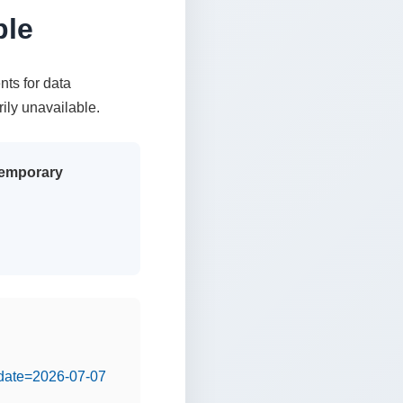
ble
nts for data
rily unavailable.
 temporary
&date=2026-07-07