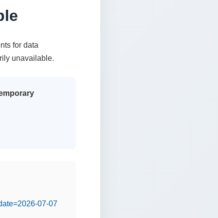
ble
nts for data
rily unavailable.
 temporary
&date=2026-07-07