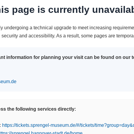
is page is currently unavaila
tly undergoing a technical upgrade to meet increasing requireme
n security and accessibility. As a result, some pages are tempora
nt information for planning your visit can be found on our
seum.de
s the following services directly:
:
https://tickets.sprengel-museum.de/#/tickets/time?group=day
ttps://sprengel.hannover-stadt.de/home