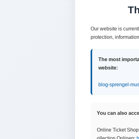
Th
Our website is curren
protection, informatio
The most importa
website:
blog-sprengel-mu
You can also acces
Online Ticket Shop
ollection Onlinep:
h